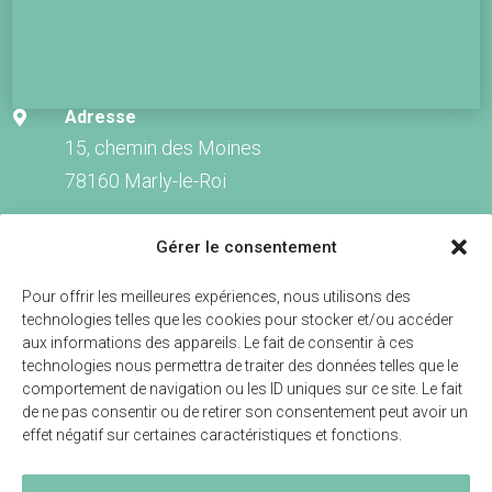
Adresse

15, chemin des Moines
78160 Marly-le-Roi
Venir en bus

Gérer le consentement
Lignes 9 et 11 : Le Galion (200m)
Lignes 10, 21 et EX01 : Ramon Saint-Thibault
Pour offrir les meilleures expériences, nous utilisons des
technologies telles que les cookies pour stocker et/ou accéder
(150m)
aux informations des appareils. Le fait de consentir à ces
technologies nous permettra de traiter des données telles que le
Venir en train

comportement de navigation ou les ID uniques sur ce site. Le fait
Gare de Marly-le-Roi à 1km
de ne pas consentir ou de retirer son consentement peut avoir un
effet négatif sur certaines caractéristiques et fonctions.
Venir en voiture

Parking gratuit sur place