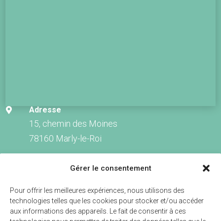
Adresse

15, chemin des Moines
78160 Marly-le-Roi
Venir en bus

Gérer le consentement
Lignes 9 et 11 : Le Galion (200m)
Lignes 10, 21 et EX01 : Ramon Saint-Thibault
Pour offrir les meilleures expériences, nous utilisons des
technologies telles que les cookies pour stocker et/ou accéder
(150m)
aux informations des appareils. Le fait de consentir à ces